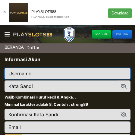
×
PLAYSLOTS88
Download
PLAYSLOTS88 Mobile App
MASUK
DAFTAR
BERANDA
Daftar
Informasi Akun
Wajib Kombinasi Huruf kecil & Angka, .
Minimal karakter adalah 8. Contoh : strong89