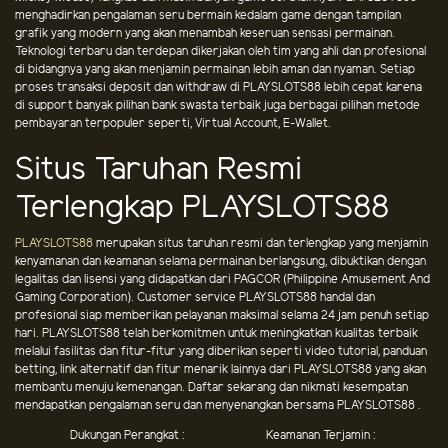
menghadirkan pengalaman seru bermain kedalam game dengan tampilan
grafik yang modern yang akan menambah keseruan sensasi permainan.
Teknologi terbaru dan terdepan dikerjakan oleh tim yang ahli dan profesional
di bidangnya yang akan menjamin permainan lebih aman dan nyaman. Setiap
proses transaksi deposit dan withdraw di PLAYSLOTS88 lebih cepat karena
di support banyak pilihan bank swasta terbaik juga berbagai pilihan metode
pembayaran terpopuler seperti, Virtual Account, E-Wallet.
Situs Taruhan Resmi
Terlengkap PLAYSLOTS88
PLAYSLOTS88
merupakan situs taruhan resmi dan terlengkap yang menjamin
kenyamanan dan keamanan selama permainan berlangsung, dibuktikan dengan
legalitas dan lisensi yang didapatkan dari PAGCOR (Philippine Amusement And
Gaming Corporation). Customer service PLAYSLOTS88 handal dan
profesional siap memberikan pelayanan maksimal selama 24 jam penuh setiap
hari. PLAYSLOTS88 telah berkomitmen untuk meningkatkan kualitas terbaik
melalui fasilitas dan fitur-fitur yang diberikan seperti video tutorial, panduan
betting, link alternatif dan fitur menarik lainnya dari PLAYSLOTS88 yang akan
membantu menuju kemenangan. Daftar sekarang dan nikmati kesempatan
mendapatkan pengalaman seru dan menyenangkan bersama PLAYSLOTS88 .
Dukungan Perangkat :
Keamanan Terjamin :