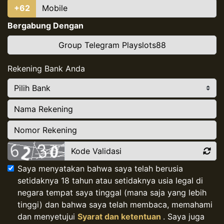
+62
Bergabung Dengan
Group Telegram Playslots88
Rekening Bank Anda
Saya menyatakan bahwa saya telah berusia
setidaknya 18 tahun atau setidaknya usia legal di
negara tempat saya tinggal (mana saja yang lebih
tinggi) dan bahwa saya telah membaca, memahami
dan menyetujui
Syarat dan ketentuan
. Saya juga