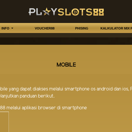
INFO
VOUCHER88
PHISING
KALKULATOR MIX 
MOBILE
ile yang dapat diakses melalui smartphone os android dan ios,
elanjutkan panduan berikut.
8 melalui aplikasi browser di smartphone