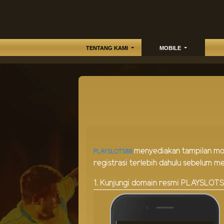
TENTANG KAMI
MOBILE
menyediakan tampilan mob
PLAYSLOTS88
registrasi terlebih dahulu sebelum m
1. Kunjungi domain resmi PLAYSLOTS8