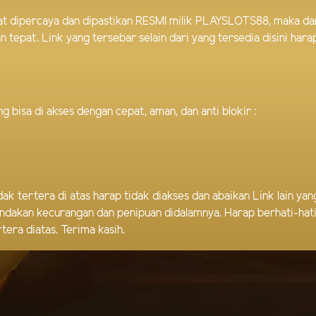
pat dipercaya dan dipastikan RESMI milik PLAYSLOTS88, maka dari 
n tepat. Link yang tersebar selain dari yang tersedia disini harap
 bisa di akses dengan cepat, aman, dan anti blokir :
tidak tertera di atas harap tidak diakses dan abaikan Link lai
ndakan kecurangan dan penipuan didalamnya. Harap berhati-hati 
ra diatas. Terima kasih.