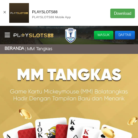
×
PLAYSLOTS88
Download
PLAYSLOTS88 Mobile App
MASUK
DAFTAR
BERANDA
MM Tangkas