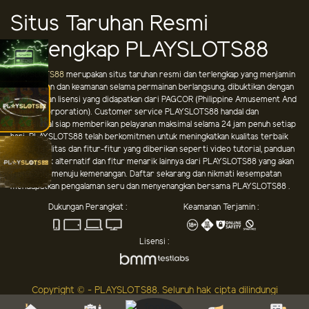
Situs Taruhan Resmi
Terlengkap PLAYSLOTS88
PLAYSLOTS88
merupakan situs taruhan resmi dan terlengkap yang menjamin
kenyamanan dan keamanan selama permainan berlangsung, dibuktikan dengan
legalitas dan lisensi yang didapatkan dari PAGCOR (Philippine Amusement And
Gaming Corporation). Customer service PLAYSLOTS88 handal dan
profesional siap memberikan pelayanan maksimal selama 24 jam penuh setiap
hari. PLAYSLOTS88 telah berkomitmen untuk meningkatkan kualitas terbaik
melalui fasilitas dan fitur-fitur yang diberikan seperti video tutorial, panduan
betting, link alternatif dan fitur menarik lainnya dari PLAYSLOTS88 yang akan
membantu menuju kemenangan. Daftar sekarang dan nikmati kesempatan
mendapatkan pengalaman seru dan menyenangkan bersama PLAYSLOTS88 .
Dukungan Perangkat :
Keamanan Terjamin :
Lisensi :
Copyright © - PLAYSLOTS88. Seluruh hak cipta dilindungi